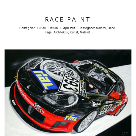
RACE PAINT
Beitrag von:
C.Ball
Datum:
7. April 2015
Kategorie:
Malerei
,
Race
Tags:
Architektur
,
Kunst
,
Malerei