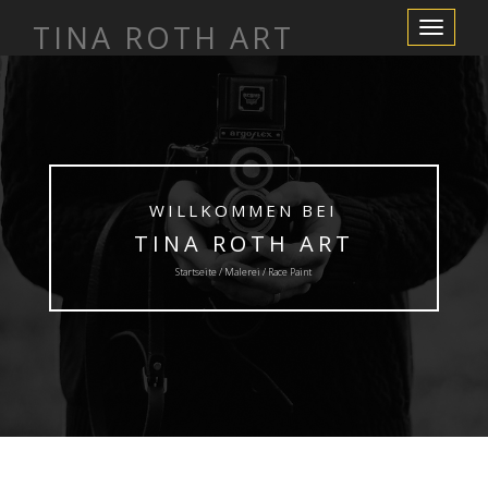
TINA ROTH ART
Schalte
Navigation
WILLKOMMEN BEI
TINA ROTH ART
Startseite /
Malerei
/ Race Paint