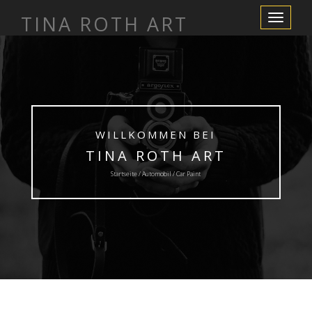
TINA ROTH ART
Schalte
Navigation
WILLKOMMEN BEI
TINA ROTH ART
Startseite /
Automobil
/ Car Paint