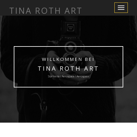
TINA ROTH ART
Schalte
Navigation
WILLKOMMEN BEI
TINA ROTH ART
Startseite /
Aerospace
/ Aerospace