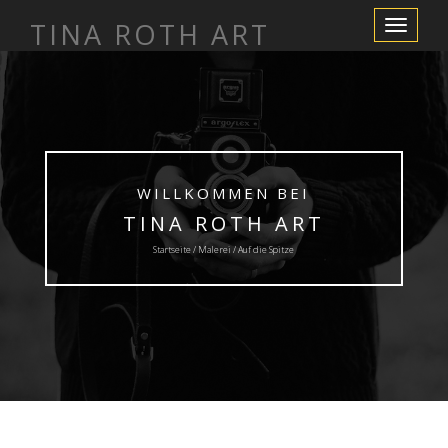
TINA ROTH ART
Schalte
Navigation
WILLKOMMEN BEI
TINA ROTH ART
Startseite /
Malerei
/ Auf die Spitze